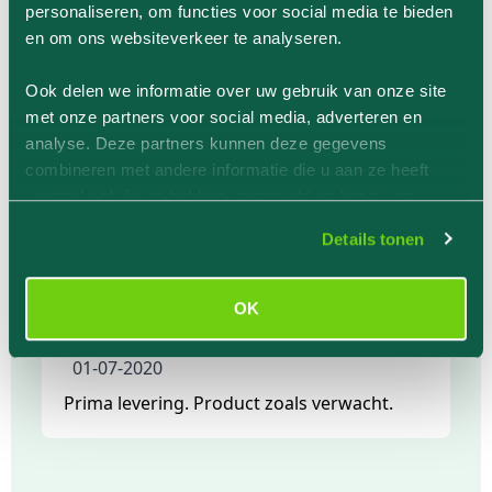
personaliseren, om functies voor social media te bieden
Bloedwaarden waren weer goed hersteld
en om ons websiteverkeer te analyseren.
na inname van deze capsules
Ook delen we informatie over uw gebruik van onze site
met onze partners voor social media, adverteren en
Waardering
analyse. Deze partners kunnen deze gegevens
Productbeoordeling door
Guido Drumont
combineren met andere informatie die u aan ze heeft
22-11-2021
verstrekt of die ze hebben verzameld op basis van uw
gebruik van hun services.
prima produkt
Details tonen
Waardering
OK
Productbeoordeling door
I.Y. Veen
01-07-2020
Prima levering. Product zoals verwacht.