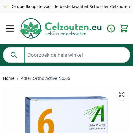
Gratis verzending v.a. €49 NL | BE pakket tot 2KG gratis v.a.
Dé goedkoopste voor de beste kwaliteit Schüssler Celzouten
€69
Ga naar de inhoud
Doorzoek de hele winkel
Home
/
Adler Ortho Active No.06