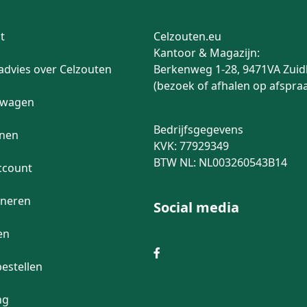
t
Celzouten.eu
Kantoor & Magazijn:
advies over Celzouten
Berkenweg 1-28, 9471VA Zuid
(bezoek of afhalen op afspra
lwagen
Bedrijfsgegevens
enen
KVK: 77929349
BTW NL: NL003260543B14
ccount
rneren
Social media
en
bestellen
ng