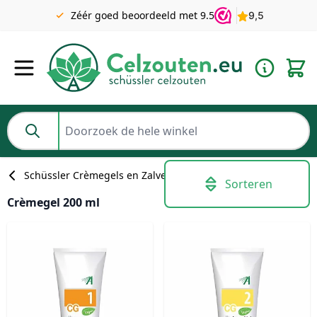
Gratis verzending v.a. €49 NL | BE pakket tot 2KG gratis v.a.
Zéér goed beoordeeld met 9.5
€69
Ga naar de inhoud
Doorzoek de hele winkel
Schüssler Crèmegels en Zalven
Sorteren
Crèmegel 200 ml