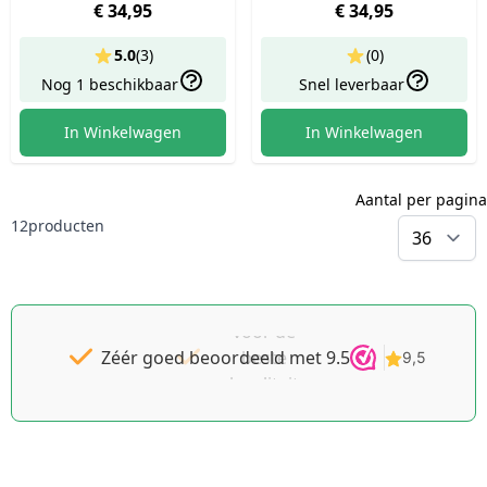
€ 34,95
€ 34,95
5.0
(
3
)
(0)
Nog 1 beschikbaar
Snel leverbaar
In Winkelwagen
In Winkelwagen
Aantal per pagina
12
producten
p
Gratis
Dé
goedkoopste
verzending
v.a. €49 NL
voor de
Zéér goed beoordeeld met 9.5
beste
| BE
pakket tot
kwaliteit
2KG gratis
Schüssler
Celzouten
v.a. €69