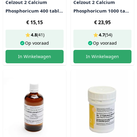
Celzout 2 Calcium
Celzout 2 Calcium
Phosphoricum 400 tabl
Phosphoricum 1000 tabl
(100g)
(250g)
€ 15,15
€ 23,95
4.8
(
41
)
4.7
(
54
)
Op vooraad
Op vooraad
In Winkelwagen
In Winkelwagen