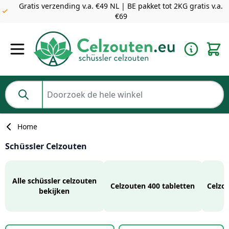
Gratis verzending v.a. €49 NL | BE pakket tot 2KG gratis v.a.
Dé goedkoopste voor de beste kwaliteit Schüssler Celzouten
€69
Ga naar de inhoud
Doorzoek de hele winkel
Home
Schüssler Celzouten
Alle schüssler celzouten
Celzouten 400 tabletten
Celzo
bekijken