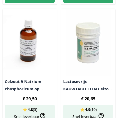
Celzout 9 Natrium
Lactosevrije
Phosphoricum op
KAUWTABLETTEN Celzout
alcoholbasis - lactosevrij
9 Natrium
€ 29,50
€ 20,65
phosphoricum - 400 tabl
4.8
(
5
)
4.9
(
10
)
(100g)
Snel leverbaar
Snel leverbaar