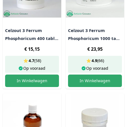
Celzout 3 Ferrum
Celzout 3 Ferrum
Phosphoricum 400 tabl
Phosphoricum 1000 tabl
(100g)
(250g)
€ 15,15
€ 23,95
4.7
(
58
)
4.9
(
66
)
Op vooraad
Op vooraad
In Winkelwagen
In Winkelwagen