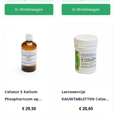
In Winkelwagen
In Winkelwagen
Celzout 5 Kalium
Lactosevrije
Phosphoricum op
KAUWTABLETTEN Celzout
alcoholbasis - lactosevrij
5 Kalium phosphoricum -
€ 29,50
€ 20,65
400 tabl (100g)