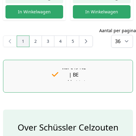
In Winkelwagen
In Winkelwagen
Aantal per pagina
Producten
1
-
36
van
168
1
2
3
4
5
U lees momenteel pagina
Pagina
Pagina
Pagina
Pagina
p
Gratis
verzending
v.a. €49 NL
| BE
pakket tot
2KG gratis
v.a. €69
Over Schüssler Celzouten