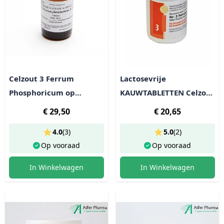
Celzout 3 Ferrum
Lactosevrije
Phosphoricum op
KAUWTABLETTEN Celzout
alcoholbasis - lactosevrij
3 Ferrum Phosphoricum
€ 29,50
€ 20,65
- 400 tabl (100g)
4.0
(
3
)
5.0
(
2
)
Op vooraad
Op vooraad
In Winkelwagen
In Winkelwagen