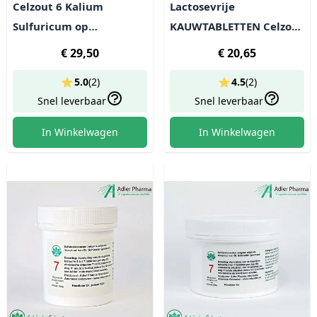
Celzout 6 Kalium
Lactosevrije
Sulfuricum op
KAUWTABLETTEN Celzout
alcoholbasis - lactosevrij
6 Kalium Sulfuricum -
€ 29,50
€ 20,65
400 tabl (100g)
5.0
(
2
)
4.5
(
2
)
Snel leverbaar
Snel leverbaar
In Winkelwagen
In Winkelwagen