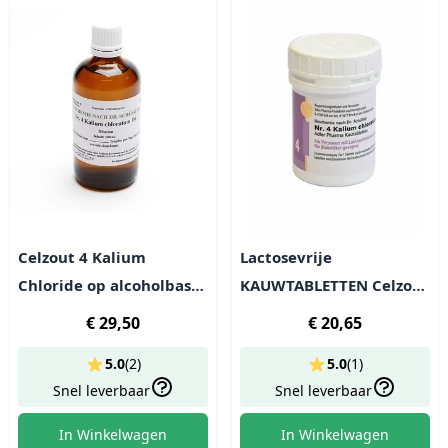
Celzout 4 Kalium
Lactosevrije
Chloride op alcoholbasis
KAUWTABLETTEN Celzout
- lactosevrij
4 Kalium Chloride - 400
€ 29,50
€ 20,65
tabl (100g)
5.0
(
2
)
5.0
(
1
)
Snel leverbaar
Snel leverbaar
In Winkelwagen
In Winkelwagen