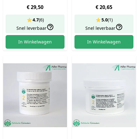
alcoholbasis - lactosevrij
1 Calcium Fluoratum -
€ 29,50
€ 20,65
400 tabl (100g)
4.7
(
6
)
5.0
(
1
)
Snel leverbaar
Snel leverbaar
In Winkelwagen
In Winkelwagen