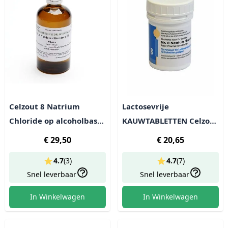
Celzout 8 Natrium
Lactosevrije
Chloride op alcoholbasis
KAUWTABLETTEN Celzout
- lactosevrij
8 Natrium chloratum -
€ 29,50
€ 20,65
400 tabl (100g)
4.7
(
3
)
4.7
(
7
)
Snel leverbaar
Snel leverbaar
In Winkelwagen
In Winkelwagen