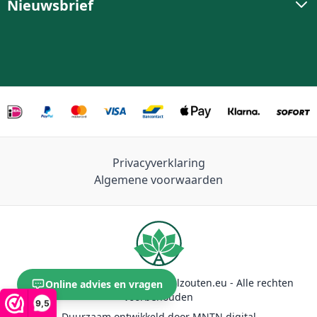
Nieuwsbrief
Privacyverklaring
Algemene voorwaarden
© 2026 Anemoon Celzouten / Celzouten.eu - Alle rechten
Online advies en vragen
voorbehouden
9,5
Duurzaam ontwikkeld door MNTN digital