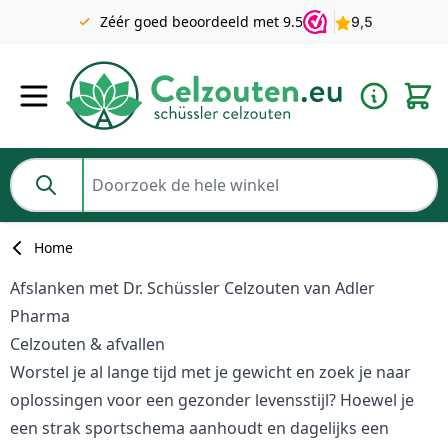
Gratis verzending v.a. €49 NL | BE pakket tot 2KG gratis v.a.
Zéér goed beoordeeld met 9.5
€69
Ga naar de inhoud
Doorzoek de hele winkel
Home
Afslanken met Dr. Schüssler Celzouten van Adler
Pharma
Celzouten & afvallen
Worstel je al lange tijd met je gewicht en zoek je naar
oplossingen voor een gezonder levensstijl? Hoewel je
een strak sportschema aanhoudt en dagelijks een