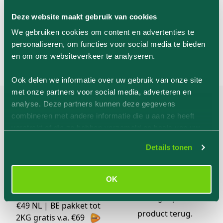
Deze website maakt gebruik van cookies
We gebruiken cookies om content en advertenties te
personaliseren, om functies voor social media te bieden
en om ons websiteverkeer te analyseren.
Ook delen we informatie over uw gebruik van onze site
met onze partners voor social media, adverteren en
analyse. Deze partners kunnen deze gegevens
combineren met andere informatie die u aan ze heeft
verstrekt of die ze hebben verzameld op basis van uw
gebruik van hun services.
Details tonen
Gratis verzending
14 dagen retour
NL+BE
OK
Niet tevreden? Stuur
Gratis verzending v.a.
het ongeopende
€49 NL | BE pakket tot
product terug.
2KG gratis v.a. €69