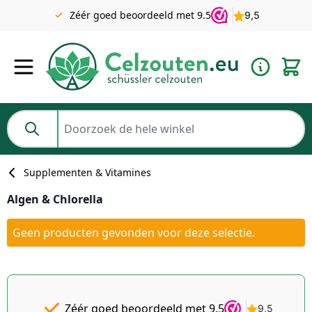
Gratis verzending v.a. €49 NL | BE pakket tot 2KG gratis v.a.
Zéér goed beoordeeld met 9.5
€69
Ga naar de inhoud
Doorzoek de hele winkel
Supplementen & Vitamines
Algen & Chlorella
Geen producten gevonden voor deze selectie.
Gratis
Dé
goedkoopste
verzending
v.a. €49 NL
voor de
Zéér goed beoordeeld met 9.5
beste
| BE