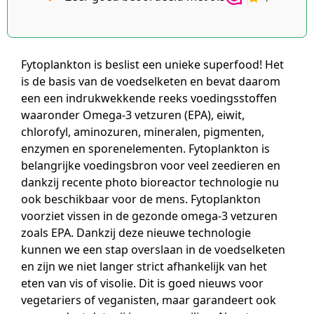
pakket tot
kwaliteit
2KG gratis
Schüssler
Celzouten
v.a. €69
Fytoplankton is beslist een unieke superfood! Het
is de basis van de voedselketen en bevat daarom
een een indrukwekkende reeks voedingsstoffen
waaronder Omega-3 vetzuren (EPA), eiwit,
chlorofyl, aminozuren, mineralen, pigmenten,
enzymen en sporenelementen. Fytoplankton is
belangrijke voedingsbron voor veel zeedieren en
dankzij recente photo bioreactor technologie nu
ook beschikbaar voor de mens. Fytoplankton
voorziet vissen in de gezonde omega-3 vetzuren
zoals EPA. Dankzij deze nieuwe technologie
kunnen we een stap overslaan in de voedselketen
en zijn we niet langer strict afhankelijk van het
eten van vis of visolie. Dit is goed nieuws voor
vegetariers of veganisten, maar garandeert ook