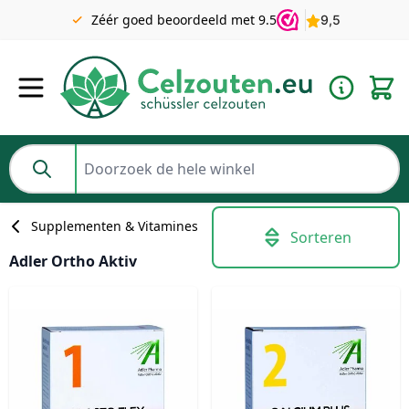
Gratis verzending v.a. €49 NL | BE pakket tot 2KG gratis v.a.
Zéér goed beoordeeld met 9.5
€69
Ga naar de inhoud
Doorzoek de hele winkel
Supplementen & Vitamines
Sorteren
Adler Ortho Aktiv