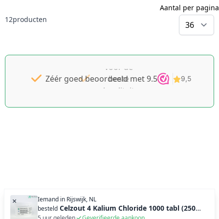
Aantal per pagina
12
producten
p
Gratis
Dé
goedkoopste
verzending
v.a. €49 NL
voor de
Zéér goed beoordeeld met 9.5
beste
| BE
pakket tot
kwaliteit
2KG gratis
Schüssler
Celzouten
v.a. €69
Iemand in
Rijswijk, NL
×
Celzout 4 Kalium Chloride 1000 tabl (250g)
besteld
5 uur geleden
Geverifieerde aankoop