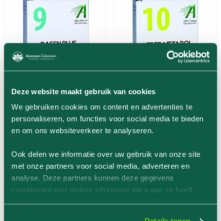
Deze website maakt gebruik van cookies
We gebruiken cookies om content en advertenties te
Adler Ortho Active No.09
Adler Ortho Active No.10
personaliseren, om functies voor social media te bieden
en om ons websiteverkeer te analyseren.
€ 28,10
€ 28,10
(0)
5.0
(
4
)
Ook delen we informatie over uw gebruik van onze site
Snel leverbaar
Nog 1 beschikbaar
met onze partners voor social media, adverteren en
analyse. Deze partners kunnen deze gegevens
In Winkelwagen
In Winkelwagen
combineren met andere informatie die u aan ze heeft
verstrekt of die ze hebben verzameld op basis van uw
gebruik van hun services.
Details tonen