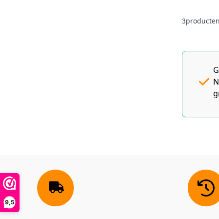
3
producte
G
N
g
9,5