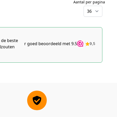
Aantal per pagina
per pag
 de beste
Zéér goed beoordeeld met 9.5
elzouten