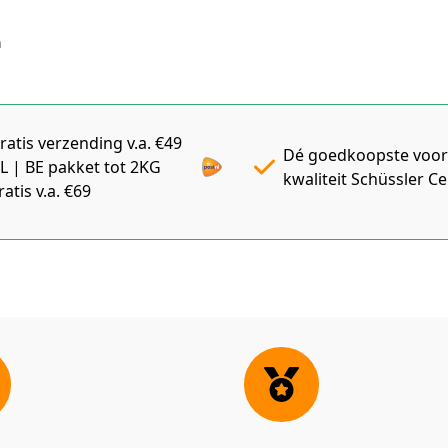
n
ratis verzending v.a. €49
Dé goedkoopste voor
L | BE pakket tot 2KG
kwaliteit Schüssler C
ratis v.a. €69