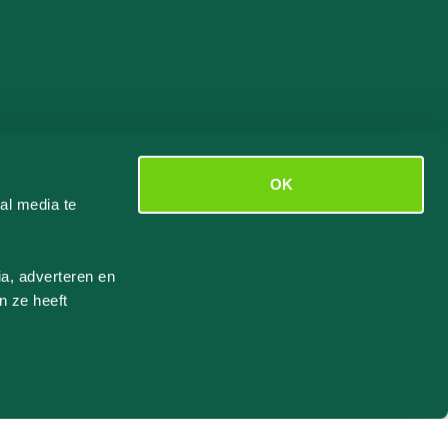
OK
al media te
a, adverteren en
n ze heeft
Iemand in
Lichtaard, NL
×
Mengsel voor Gewrichten ondersteuning - Joint Support 150g stazak
besteld
38 minuten geleden
Geverifieerde aankoop
Duurzaam ontwikkeld door MNTN digital