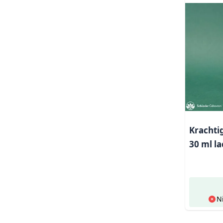
Krachti
30 ml la
N