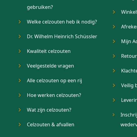
gebruiken?
Winke
Welke celzouten heb ik nodig?
Afrek
Dr. Wilhelm Heinrich Schüssler
Mijn A
Kwaliteit celzouten
Retou
Veelgestelde vragen
Klacht
Alle celzouten op een rij
Veilig 
Hoe werken celzouten?
Leveri
Wat zijn celzouten?
Inschri
Celzouten & afvallen
wederv