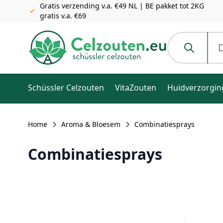
Gratis verzending v.a. €49 NL | BE pakket tot 2KG
gratis v.a. €69
Ga naar de inhoud
Doorzoek de h
Schüssler Celzouten
VitaZouten
Huidverzorgin
Home
Aroma & Bloesem
Combinatiesprays
Combinatiesprays