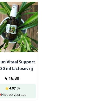
n Vitaal Support
30 ml lactosevrij
€ 16,80
4.9
(
13
)
Niet op vooraad