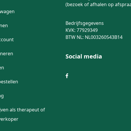
(bezoek of afhalen op afspra
lwagen
Bedrijfsgegevens
enen
KVK: 77929349
BTW NL: NL003260543B14
ccount
rneren
Social media
en
bestellen
ng
jven als therapeut of
erkoper