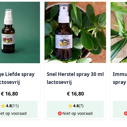
ge Liefde spray
Snel Herstel spray 30 ml
Immuu
ctosevrij
lactosevrij
spray 
€ 16,80
€ 16,80
4.8
(
11
)
4.6
(
7
)
iet op vooraad
Niet op vooraad