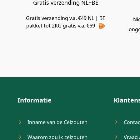
Gratis verzending NL+BE
Gratis verzending v.a. €49 NL | BE
Ni
pakket tot 2KG gratis v.a. €69
onge
Informatie
Klanten
Inname van de Celzouten
Contac
Waarom zou ik celzouten
Vraag 