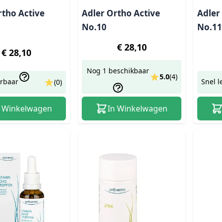
rtho Active
Adler Ortho Active
Adler
No.10
No.11
€ 28,10
€ 28,10
Nog 1 beschikbaar
5.0
(
4
)
erbaar
Snel l
(0)
n Winkelwagen
In Winkelwagen