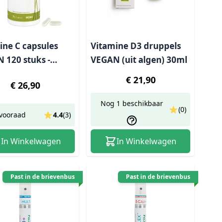
ine C capsules
Vitamine D3 druppels
 120 stuks -
VEGAN (uit algen) 30ml
k
€ 21,90
€ 26,90
Nog 1 beschikbaar
(0)
vooraad
4.4
(
3
)
In Winkelwagen
In Winkelwagen
Past in de brievenbus
Past in de brievenbus