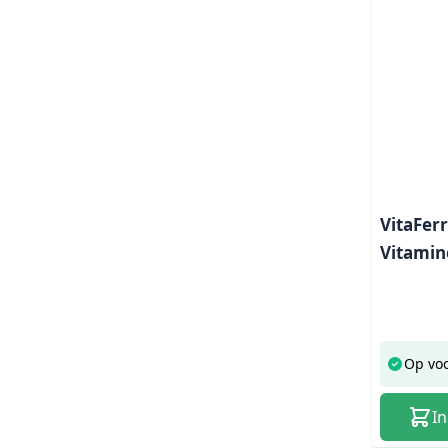
VitaFer
Vitamin
Op vo
I