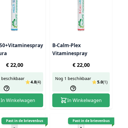
 50+Vitaminespray
B-Calm-Plex
ura
Vitaminespray
€ 22,00
€ 22,00
 beschikbaar
Nog 1 beschikbaar
4.8
(
4
)
5.0
(
1
)
In Winkelwagen
In Winkelwagen
Past in de brievenbus
Past in de brievenbus