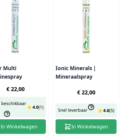
r Multi
Ionic Minerals |
inespray
Mineraalspray
€ 22,00
€ 22,00
 beschikbaar
4.0
(
1
)
Snel leverbaar
4.6
(
5
)
In Winkelwagen
In Winkelwagen