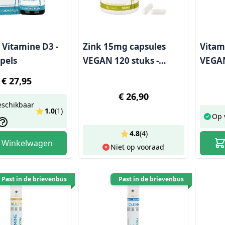
Vitamine D3 -
Zink 15mg capsules
Vitam
pels
VEGAN 120 stuks -
VEGAN
Hawlik
Hawli
€ 27,95
€ 26,90
eschikbaar
1.0
(
1
)
Op 
4.8
(
4
)
n Winkelwagen
Niet op vooraad
Past in de brievenbus
Past in de brievenbus