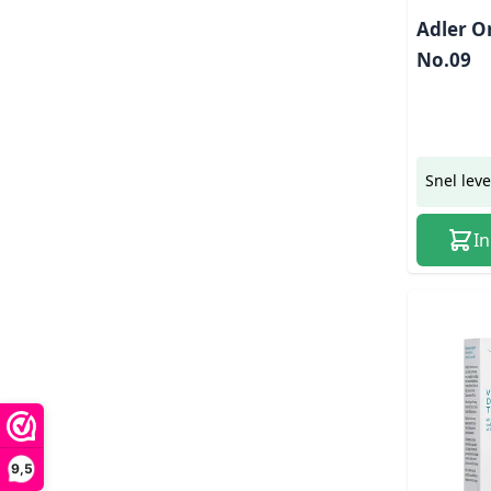
Adler O
No.09
Snel lev
I
9,5