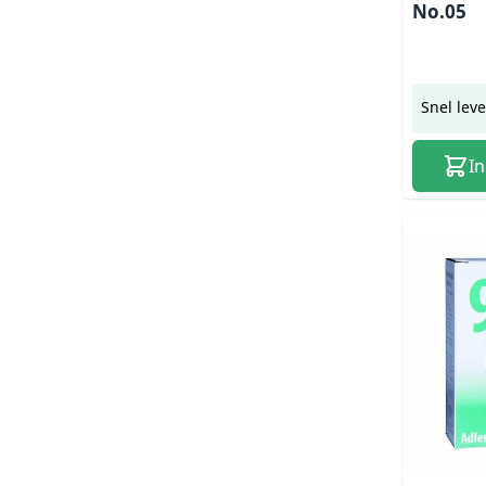
No.05
Snel lev
I