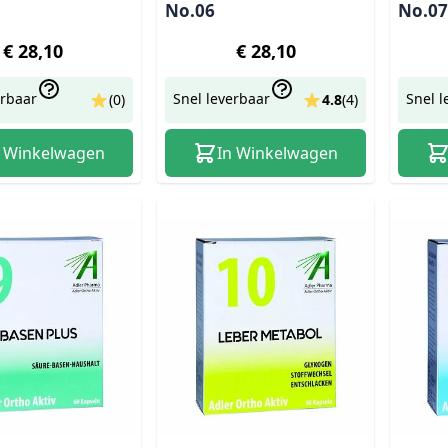
No.06
No.07
€ 28,10
€ 28,10
erbaar
Snel leverbaar
Snel l
(0)
4.8
(
4
)
n Winkelwagen
In Winkelwagen