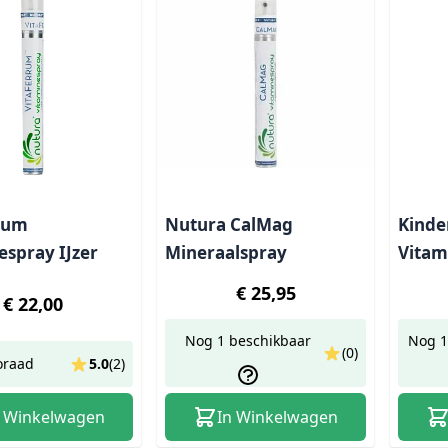
rum
Nutura CalMag
Kinde
espray IJzer
Mineraalspray
Vitam
€ 25,95
€ 22,00
Nog 1 beschikbaar
Nog 1
(0)
oraad
5.0
(
2
)
n Winkelwagen
In Winkelwagen