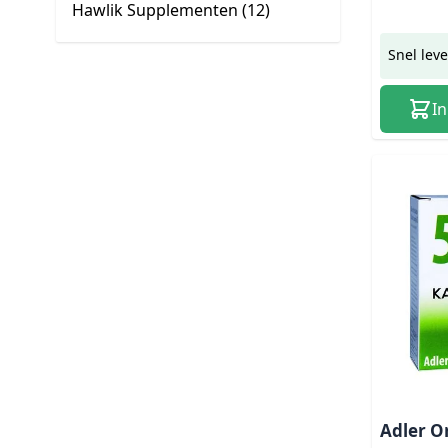
Hawlik Supplementen (
12
)
Snel lev
I
Adler O