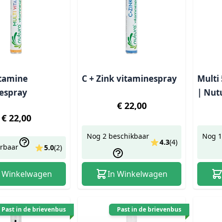
itamine
C + Zink vitaminespray
Multi
espray
| Nut
€ 22,00
€ 22,00
Nog 2 beschikbaar
Nog 1
4.3
(
4
)
erbaar
5.0
(
2
)
n Winkelwagen
In Winkelwagen
Past in de brievenbus
Past in de brievenbus