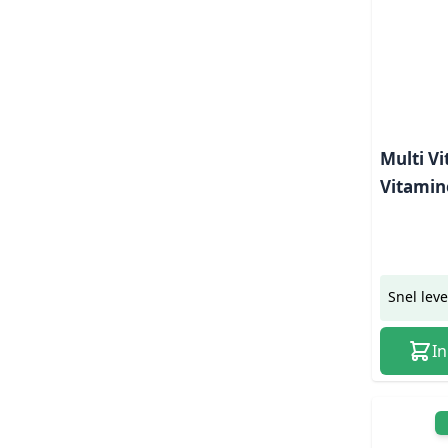
Multi V
Vitamin
Snel lev
I