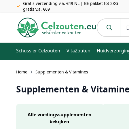
Gratis verzending v.a. €49 NL | BE pakket tot 2KG
gratis v.a. €69
Ga naar de inhoud
Doorzoek de h
Schüssler Celzouten
VitaZouten
Huidverzorgin
Home
Supplementen & Vitamines
Supplementen & Vitamin
Alle voedingssupplementen
bekijken