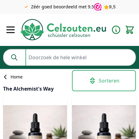
Gratis verzending v.a. €49 NL | BE pakket tot 2KG gratis v.a.
Zéér goed beoordeeld met 9.5
€69
Ga naar de inhoud
Doorzoek de hele winkel
Home
Sorteren
The Alchemist's Way