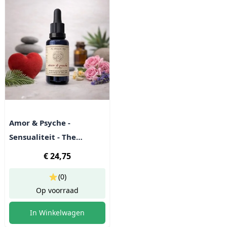
Amor & Psyche -
Sensualiteit - The
Alchemist's Way -
€ 24,75
Kruidenpreparaat
(0)
Op voorraad
In Winkelwagen