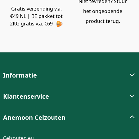
Niet tevreden? Stuur
Gratis verzending v.a.
het ongeopende
€49 NL | BE pakket tot
product terug.
2KG gratis v.a. €69
Informatie
Klantenservice
Anemoon Celzouten
Celzouten.eu