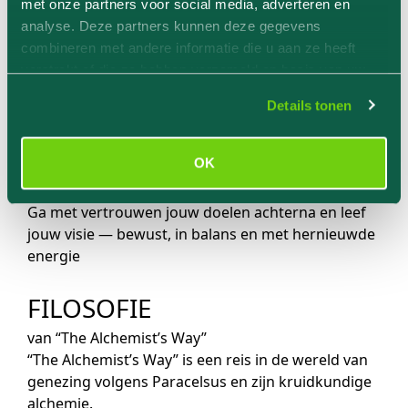
met onze partners voor social media, adverteren en
uitgeput?
analyse. Deze partners kunnen deze gegevens
Ontbreekt het je aan motivatie en daadkracht, en
combineren met andere informatie die u aan ze heeft
heb je last van angstgevoelens en zelftwijfel?
verstrekt of die ze hebben verzameld op basis van uw
De spagyrische kruidenessences en bijbehorende
gebruik van hun services.
mentale oefeningen van “The Alchemist’s Way”
Details tonen
bieden een holistische aanpak voor lichaam, geest
en ziel.
OK
Herontdek je innerlijke kracht.
Krijg je levenslust terug.
Ga met vertrouwen jouw doelen achterna en leef
jouw visie — bewust, in balans en met hernieuwde
energie
FILOSOFIE
van “The Alchemist’s Way”
“The Alchemist’s Way” is een reis in de wereld van
genezing volgens Paracelsus en zijn kruidkundige
alchemie.