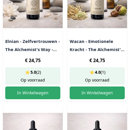
Elnian - Zelfvertrouwen -
Wacan - Emotionele
The Alchemist's Way -
Kracht - The Alchemist's
Kruidenpreparaat
Way - Kruidenpreparaat
€ 24,75
€ 24,75
5.0
(
2
)
4.0
(
1
)
Op voorraad
Op voorraad
In Winkelwagen
In Winkelwagen