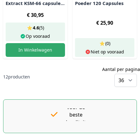
Extract KSM-66 capsule
Poeder 120 Capsules
(90 stuks)
€ 30,95
€ 25,90
4.6
(
5
)
Op vooraad
(0)
In Winkelwagen
Niet op vooraad
Aantal per pagina
12
producten
p
Gratis
Dé
goedkoopste
verzending
v.a. €49 NL
voor de
beste
| BE
pakket tot
kwaliteit
2KG gratis
Schüssler
Celzouten
v.a. €69