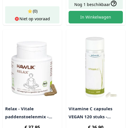
Nog 1 beschikbaar
(0)
In Winkelwagen
Niet op vooraad
Relax - Vitale
Vitamine C capsules
paddenstoelenmix -
VEGAN 120 stuks -
Hawlik
Hawlik
€ 37,95
€ 26,90