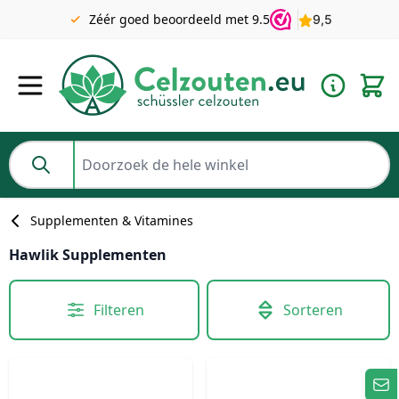
Gratis verzending v.a. €49 NL | BE pakket tot 2KG gratis v.a.
Zéér goed beoordeeld met 9.5
€69
Ga naar de inhoud
Doorzoek de hele winkel
Supplementen & Vitamines
Hawlik Supplementen
Filteren
Sorteren