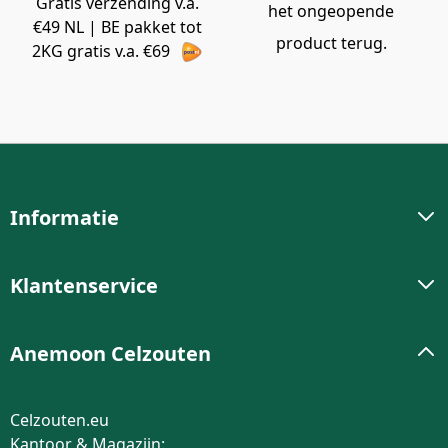
Gratis verzending v.a.
het ongeopende
€49 NL | BE pakket tot
product terug.
2KG gratis v.a. €69
Informatie
Klantenservice
Anemoon Celzouten
Celzouten.eu
Kantoor & Magazijn: