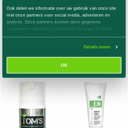
Ook delen we informatie over uw gebruik van onze site
Zalf 11 Silicea
Zalf 12 Calcium
met onze partners voor social media, adverteren en
Sulfuricum
analyse. Deze partners kunnen deze gegevens
€ 12,75
€ 12,75
combineren met andere informatie die u aan ze heeft
verstrekt of die ze hebben verzameld op basis van uw
5.0
(
1
)
(0)
gebruik van hun services.
Details tonen
Nog 1 beschikbaar
Nog 1 beschikbaar
In Winkelwagen
In Winkelwagen
OK