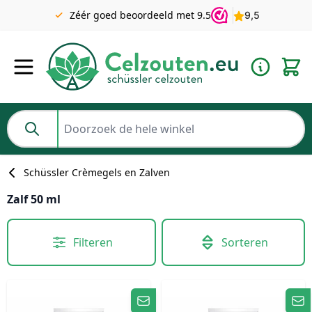
Gratis verzending v.a. €49 NL | BE pakket tot 2KG gratis v.a.
Zéér goed beoordeeld met 9.5
€69
Ga naar de inhoud
Doorzoek de hele winkel
Schüssler Crèmegels en Zalven
Zalf 50 ml
Filteren
Sorteren