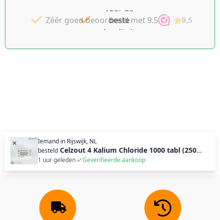
v.a. €49 NL
voor de
Zéér goed beoordeeld met 9.5
beste
| BE
pakket tot
kwaliteit
2KG gratis
Schüssler
Celzouten
v.a. €69
Iemand in
Rijswijk, NL
×
Celzout 4 Kalium Chloride 1000 tabl (250g)
besteld
1 uur geleden
Geverifieerde aankoop