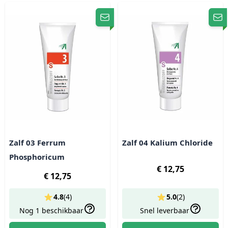
Zalf 03 Ferrum
Zalf 04 Kalium Chloride
Phosphoricum
€ 12,75
€ 12,75
4.8
(
4
)
5.0
(
2
)
Nog 1 beschikbaar
Snel leverbaar