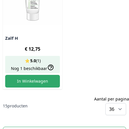
Zalf H
€ 12,75
5.0
(
1
)
Nog 1 beschikbaar
In Winkelwagen
Aantal per pagina
15
producten
p
Gratis
Dé
goedkoopste
verzending