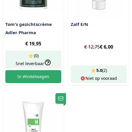
Tom's gezichtscrème
Zalf E/N
Adler Pharma
€ 19,95
€ 12,75
€ 6,00
(0)
Snel leverbaar
5.0
(
2
)
In Winkelwagen
Niet op vooraad