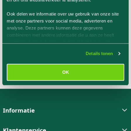
Ook delen we informatie over uw gebruik van onze site
met onze partners voor social media, adverteren en
Gratis verzending
14 dagen retour
analyse. Deze partners kunnen deze gegevens
NL+BE
combineren met andere informatie die u aan ze heeft
Niet tevreden? Stuur
verstrekt of die ze hebben verzameld op basis van uw
Gratis verzending v.a.
gebruik van hun services.
het ongeopende
Details tonen
€49 NL | BE pakket tot
product terug.
2KG gratis v.a. €69
OK
Informatie
Klantenservice