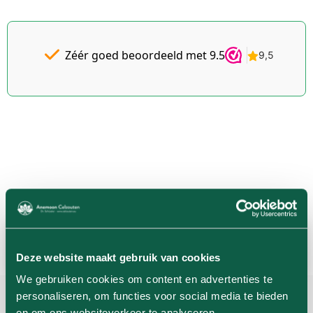
Gratis
Dé
goedkoopste
verzending
v.a. €49 NL
voor de
Zéér goed beoordeeld met 9.5
beste
| BE
pakket tot
kwaliteit
2KG gratis
Schüssler
Celzouten
v.a. €69
Iemand in
Tholen, NL
×
Lactosevrije KAUWTABLETTEN Celzout 7 Magnesium phosphoricum - 400 tabl (100g)
besteld
7 uur geleden
Geverifieerde aankoop
Deze website maakt gebruik van cookies
We gebruiken cookies om content en advertenties te
personaliseren, om functies voor social media te bieden
en om ons websiteverkeer te analyseren.