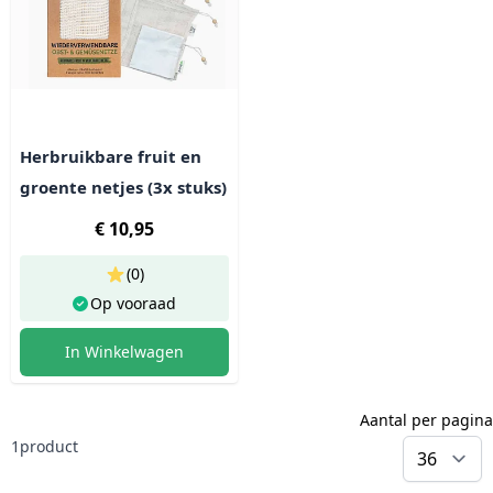
Herbruikbare fruit en
groente netjes (3x stuks)
€ 10,95
(0)
Op vooraad
In Winkelwagen
Aantal per pagina
1
product
p