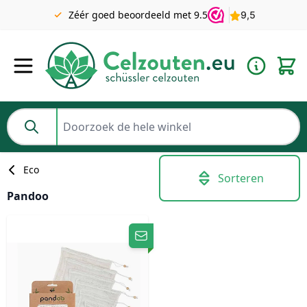
Gratis verzending v.a. €49 NL | BE pakket tot 2KG gratis v.a.
Zéér goed beoordeeld met 9.5
€69
Ga naar de inhoud
Doorzoek de hele winkel
Eco
Sorteren
Pandoo