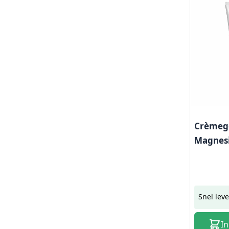
Crèmege
Magnes
Phospor
Snel lev
I