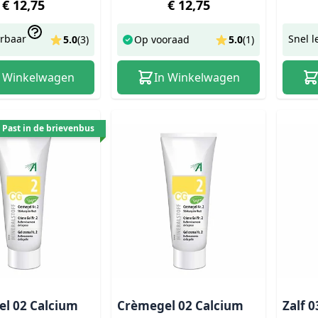
€ 12,75
€ 12,75
erbaar
Snel l
5.0
(
3
)
Op vooraad
5.0
(
1
)
n Winkelwagen
In Winkelwagen
Past in de brievenbus
l 02 Calcium
Crèmegel 02 Calcium
Zalf 