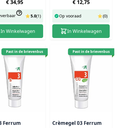
€ 34,95
€ 12,75
everbaar
5.0
(
1
)
Op vooraad
(0)
In Winkelwagen
In Winkelwagen
Past in de brievenbus
Past in de brievenbus
03 Ferrum
Crèmegel 03 Ferrum