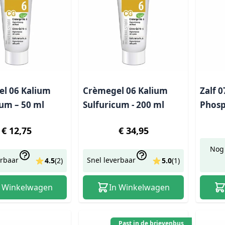
l 06 Kalium
Crèmegel 06 Kalium
Zalf 
cum – 50 ml
Sulfuricum - 200 ml
Phos
€ 12,75
€ 34,95
Nog 
erbaar
Snel leverbaar
4.5
(
2
)
5.0
(
1
)
n Winkelwagen
In Winkelwagen
Past in de brievenbus