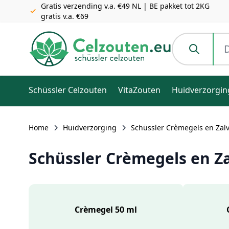
Gratis verzending v.a. €49 NL | BE pakket tot 2KG
gratis v.a. €69
Ga naar de inhoud
Doorzoek de h
Schüssler Celzouten
VitaZouten
Huidverzorgin
Home
Huidverzorging
Schüssler Crèmegels en Zal
Schüssler Crèmegels en Z
Crèmegel 50 ml