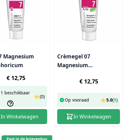
07 Magnesium
Crèmegel 07
phoricum
Magnesium
Phosporicum – 50 ml
€ 12,75
€ 12,75
1 beschikbaar
(0)
Op vooraad
5.0
(
1
)
In Winkelwagen
In Winkelwagen
Past in de brievenbus