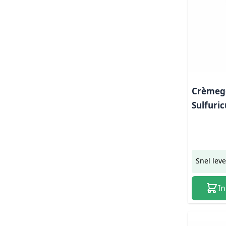
Crèmege
Sulfuri
Snel lev
I