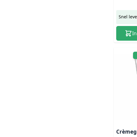
Snel lev
I
Crèmege