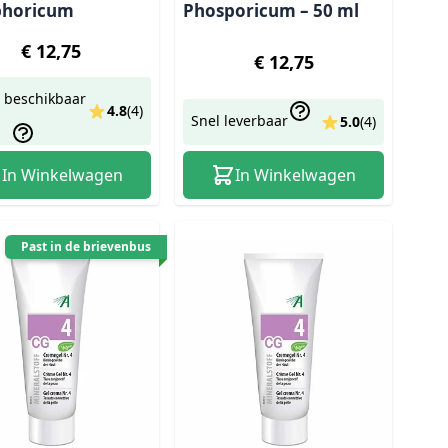
phoricum
Phosporicum – 50 ml
€ 12,75
€ 12,75
 beschikbaar
4.8
(
4
)
Snel leverbaar
5.0
(
4
)
In Winkelwagen
In Winkelwagen
Past in de brievenbus