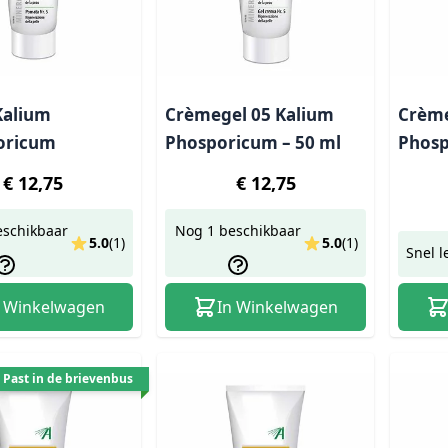
Kalium
Crèmegel 05 Kalium
Crème
oricum
Phosporicum – 50 ml
Phosp
€ 12,75
€ 12,75
eschikbaar
Nog 1 beschikbaar
5.0
(
1
)
5.0
(
1
)
Snel l
n Winkelwagen
In Winkelwagen
Past in de brievenbus