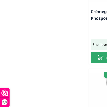
Crèmege
Phospor
Snel lev
I
9,5