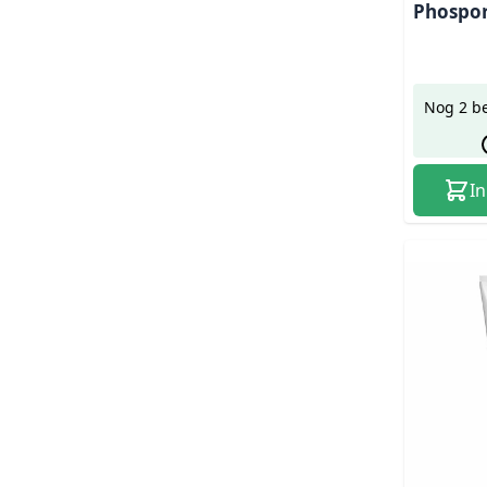
Phospor
Nog 2 b
I