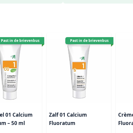
Past in de brievenbus
Past in de brievenbus
l 01 Calcium
Zalf 01 Calcium
Crème
um – 50 ml
Fluoratum
Fluor