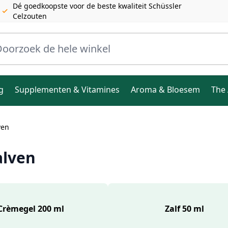
Dé goedkoopste voor de beste kwaliteit Schüssler
Celzouten
ele winkel
g
Supplementen & Vitamines
Aroma & Bloesem
The 
ven
alven
Crèmegel 200 ml
Zalf 50 ml