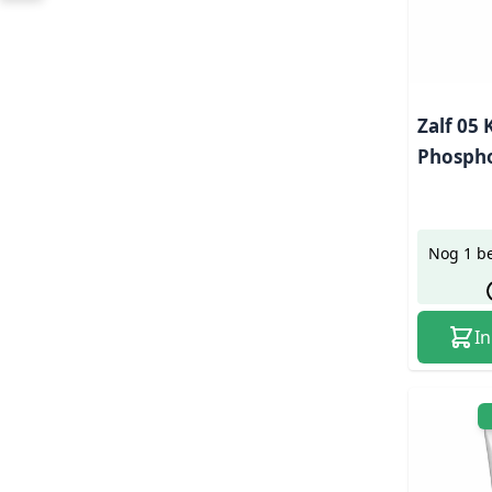
Zalf 05 
Phosph
Nog 1 b
I