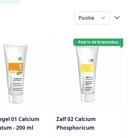
Past in de brievenbus
gel 01 Calcium
Zalf 02 Calcium
atum - 200 ml
Phosphoricum