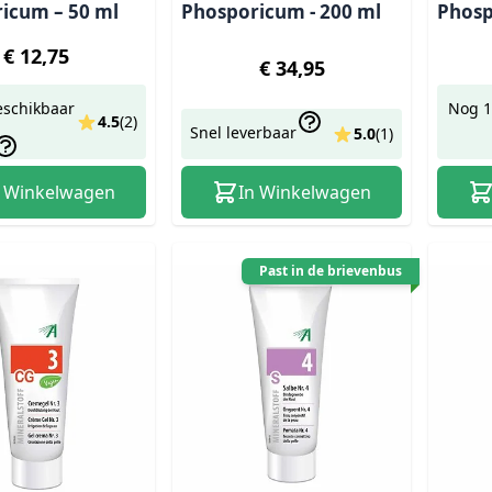
icum – 50 ml
Phosporicum - 200 ml
Phos
€ 12,75
€ 34,95
eschikbaar
Nog 1
4.5
(
2
)
Snel leverbaar
5.0
(
1
)
n Winkelwagen
In Winkelwagen
Past in de brievenbus