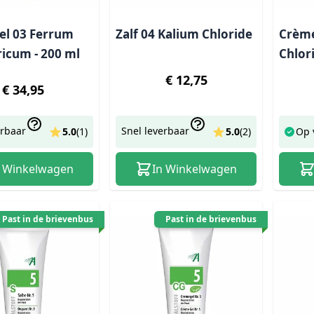
l 03 Ferrum
Zalf 04 Kalium Chloride
Crème
icum - 200 ml
Chlor
€ 12,75
€ 34,95
erbaar
Snel leverbaar
5.0
(
1
)
5.0
(
2
)
Op 
n Winkelwagen
In Winkelwagen
Past in de brievenbus
Past in de brievenbus