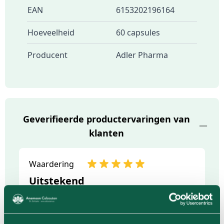
EAN
6153202196164
Hoeveelheid
60 capsules
Producent
Adler Pharma
Geverifieerde productervaringen van
klanten
Waardering
Uitstekend
Productbeoordeling door
Angela Le Loux
08-03-2025