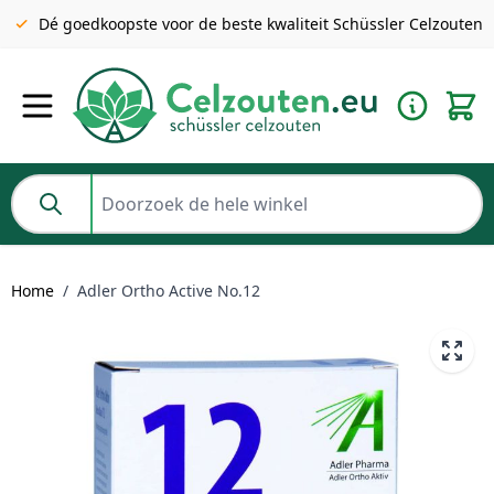
Gratis verzending v.a. €49 NL | BE pakket tot 2KG gratis v.a.
Dé goedkoopste voor de beste kwaliteit Schüssler Celzouten
€69
Ga naar de inhoud
Doorzoek de hele winkel
Home
/
Adler Ortho Active No.12