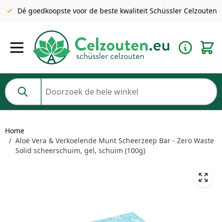
Gratis verzending v.a. €49 NL | BE pakket tot 2KG gratis v.a.
Dé goedkoopste voor de beste kwaliteit Schüssler Celzouten
€69
Ga naar de inhoud
Doorzoek de hele winkel
Home
/
Aloë Vera & Verkoelende Munt Scheerzeep Bar - Zero Waste
Solid scheerschuim, gel, schuim (100g)