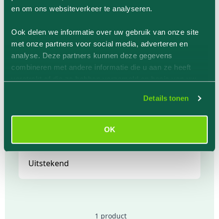
en om ons websiteverkeer te analyseren.
Producent
Jungle Culture
Ook delen we informatie over uw gebruik van onze site
met onze partners voor social media, adverteren en
analyse. Deze partners kunnen deze gegevens
combineren met andere informatie die u aan ze heeft
Geverifieerde productervaringen van
verstrekt of die ze hebben verzameld op basis van uw
klanten
gebruik van hun services.
Details tonen
Waardering
OK
Productbeoordeling door
August De Cleen
14-10-2022
Uitstekend
1 product