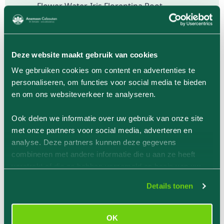
Flower Water, Iris Florentina Root
Extract, Cucumis Melo (meloen) Fruit
Extract, Hedera Helix (klimop)
Leaf/Stem Extract, Dipotassium
Deze website maakt gebruik van cookies
Glycyrrhizate, Bifida Ferment Lysate,
We gebruiken cookies om content en advertenties te
Lactobacillus Ferment, Lactobacillus
personaliseren, om functies voor social media te bieden
Ferment Lysate
en om ons websiteverkeer te analyseren.
Gewicht: 40 g (1.41 oz)
EAN: 8809937361718
Ook delen we informatie over uw gebruik van onze site
met onze partners voor social media, adverteren en
Milieuvriendelijke informatie
analyse. Deze partners kunnen deze gegevens
Verpakking: Recyclebaar
combineren met andere informatie die u aan ze heeft
Productie: Dierproefvrij
verstrekt of die ze hebben verzameld op basis van uw
gebruik van hun services.
Details tonen
OK