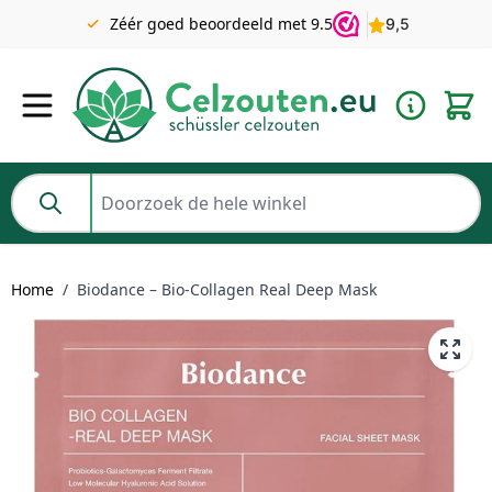
Gratis verzending v.a. €49 NL | BE pakket tot 2KG gratis v.a.
Zéér goed beoordeeld met 9.5
€69
Ga naar de inhoud
Doorzoek de hele winkel
Home
/
Biodance – Bio-Collagen Real Deep Mask