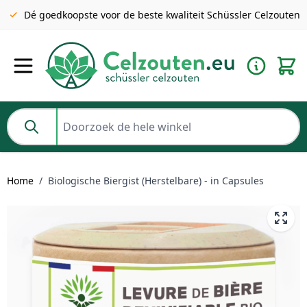
Gratis verzending v.a. €49 NL | BE pakket tot 2KG gratis v.a.
Dé goedkoopste voor de beste kwaliteit Schüssler Celzouten
€69
Ga naar de inhoud
Doorzoek de hele winkel
Home
/
Biologische Biergist (Herstelbare) - in Capsules