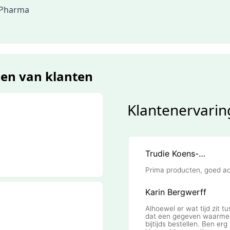
 Pharma
gen van klanten
Klantenervarin