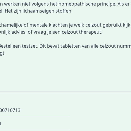
n werken niet volgens het homeopathische principe. Als er ni
. Het zijn lichaamseigen stoffen.
chamelijke of mentale klachten je welk celzout gebruikt kijk j
ijk advies, of vraag je een celzout therapeut.
Bestel een testset
. Dit bevat tabletten van alle celzout num
igt.
00710713
l