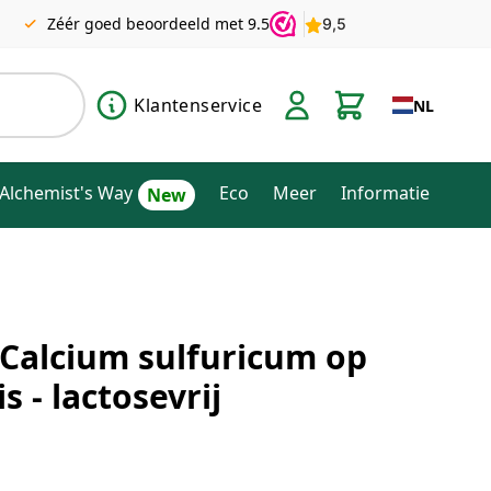
Zéér goed beoordeeld met 9.5
Klantenservice
NL
Alchemist's Way
Eco
Meer
Informatie
 Calcium sulfuricum op
s - lactosevrij