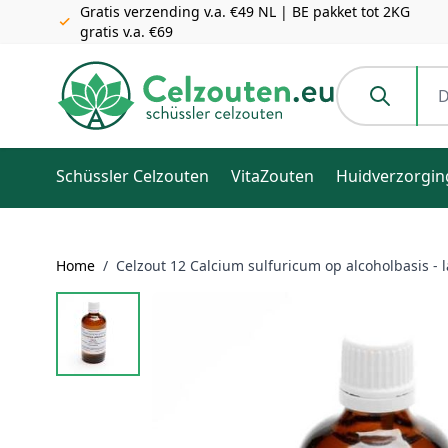
Gratis verzending v.a. €49 NL | BE pakket tot 2KG
gratis v.a. €69
Ga naar de inhoud
Doorzoek de h
Schüssler Celzouten
VitaZouten
Huidverzorgin
Home
/
Celzout 12 Calcium sulfuricum op alcoholbasis - l