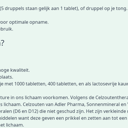
5 druppels staan gelijk aan 1 tablet), of druppel op je tong.
d voor optimale opname.
ebruik.
n?
oge kwaliteit.
plaats.
tje met
1000 tabletten
,
400 tabletten
, en als
lactosevrije kau
ature in ons lichaam voorkomen. Volgens de Celzoutentherap
s lichaam. Celzouten van Adler Pharma, Sonnenmineral en
len (D6 en D12) die niet geschud zijn. Het zijn verkleinde 
delen want deze geven een prikkel en zetten aan tot een ac
et lichaam.