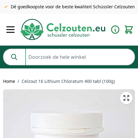
Gratis verzending v.a. €49 NL | BE pakket tot 2KG gratis v.a.
Dé goedkoopste voor de beste kwaliteit Schüssler Celzouten
€69
Ga naar de inhoud
Doorzoek de hele winkel
Home
/
Celzout 16 Lithium Chloratum 400 tabl (100g)