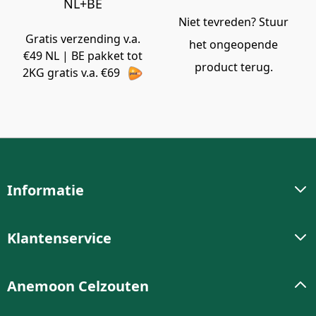
NL+BE
Niet tevreden? Stuur
Gratis verzending v.a.
het ongeopende
€49 NL | BE pakket tot
product terug.
2KG gratis v.a. €69
Informatie
Klantenservice
Anemoon Celzouten