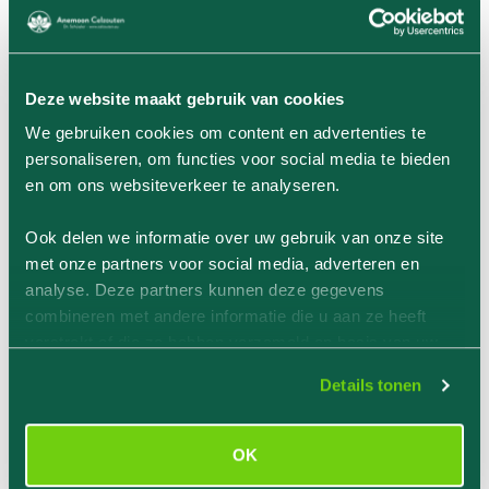
EAN
6153200139194
100gram (ca 400
Hoeveelheid
tabletten)
Deze website maakt gebruik van cookies
We gebruiken cookies om content en advertenties te
Producent
Adler Pharma
personaliseren, om functies voor social media te bieden
en om ons websiteverkeer te analyseren.
Ook delen we informatie over uw gebruik van onze site
met onze partners voor social media, adverteren en
Geverifieerde productervaringen van
analyse. Deze partners kunnen deze gegevens
klanten
combineren met andere informatie die u aan ze heeft
verstrekt of die ze hebben verzameld op basis van uw
gebruik van hun services.
Waardering
Details tonen
Goed
Productbeoordeling door
Luc Vreven
OK
30-01-2026