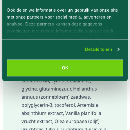
sodium lauraat, cyclodextrine,
Ook delen we informatie over uw gebruik van onze site
laurinezuur, sodium polyacrylaat,
met onze partners voor social media, adverteren en
PVM/MA copolymeer, octyldodecanol,
analyse. Deze partners kunnen deze gegevens
combineren met andere informatie die u aan ze heeft
glycolipiden, cafeïne, C12-13 pareth-9,
verstrekt of die ze hebben verzameld op basis van uw
collageen aminozuren, ceramide NP,
gebruik van hun services.
resveratrol, arginine, glycogeen,
Details tonen
ectoine, taurine, gehydrolyseerd
elastine, retinol, maltodextrine,
OK
phytosphingosine, sucrose distearaat,
sodium DNA, cyanocobalamine,
glycine, glutaminezuur, Helianthus
annuus (zonnebloem) zaadwas,
polyglycerin-3, tocoferol, Artemisia
absinthium extract, Vanilla planifolia
vrucht extract, Olea europaea (olijf)
vruchtolie, Citrus aurantium dulcis olie,