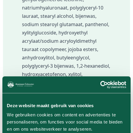
natriumhyaluronaat, polyglyceryl-10
lauraat, stearyl alcohol, bijenwas,
sodium stearoyl glutamaat, panthenol,
xylitylglucoside, hydroxyethyl
acrylaat/sodium acryloyldimethyl
tauraat copolymeer, jojoba esters,
anhydroxylitol, butyleenglycol,
polyglyceryl-3 bijenwas, 1,2-hexanediol,
hydroxyacetofenon, xylitol,
methylpropanediol, allantoïne,
propanediol, Candida
bombicola/glucose/methyl
Deze website maakt gebruik van cookies
rapeseedate ferment, xanthaangom,
We gebruiken cookies om content en advertenties te
ethoxydiglycol, dinatrium EDTA,
personaliseren, om functies voor social media te bieden
glucose, adenosine, sorbitan
en om ons websiteverkeer te analyseren.
isostearaat, ethylhexylglycerine,