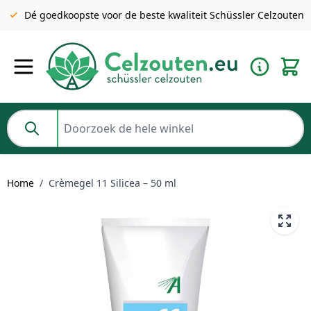
Gratis verzending v.a. €49 NL | BE pakket tot 2KG gratis v.a.
Dé goedkoopste voor de beste kwaliteit Schüssler Celzouten
€69
Ga naar de inhoud
Doorzoek de hele winkel
Home
/
Crèmegel 11 Silicea – 50 ml