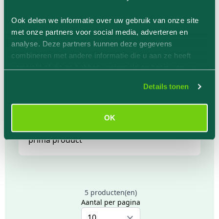
Waardering
Ook delen we informatie over uw gebruik van onze site
Productbeoordeling door
Brigitte
met onze partners voor social media, adverteren en
Waagemans
19-04-2021
analyse. Deze partners kunnen deze gegevens
Fijne crème en ik merk een verbetering van
combineren met andere informatie die u aan ze heeft
de huid!
verstrekt of die ze hebben verzameld op basis van uw
gebruik van hun services.
Details tonen
Waardering
Productbeoordeling door
Hanneke
OK
Huurman
06-04-2021
prima product
5 producten(en)
Aantal per pagina