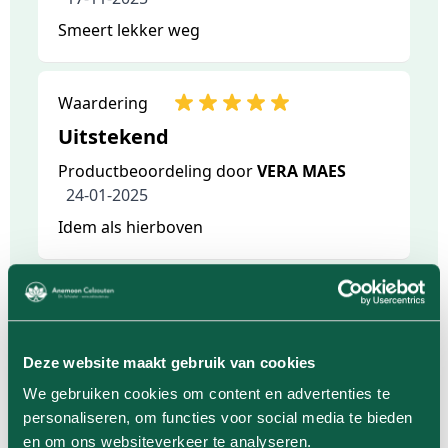
Smeert lekker weg
Waardering
Uitstekend
Productbeoordeling door
VERA MAES
24-01-2025
Idem als hierboven
Waardering
Productbeoordeling door
Vera Maes
10-12-2021
Deze website maakt gebruik van cookies
Zeer goed product
We gebruiken cookies om content en advertenties te
personaliseren, om functies voor social media te bieden
en om ons websiteverkeer te analyseren.