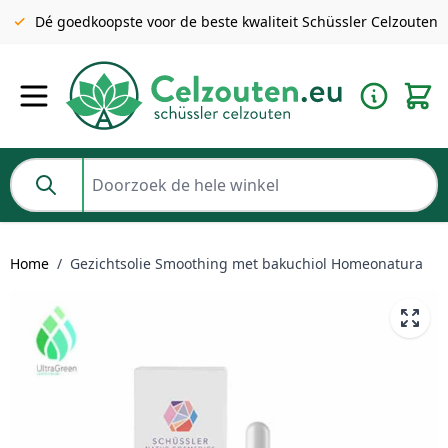
Gratis verzending v.a. €49 NL | BE pakket tot 2KG gratis v.a.
Dé goedkoopste voor de beste kwaliteit Schüssler Celzouten
€69
Ga naar de inhoud
Doorzoek de hele winkel
Home
/
Gezichtsolie Smoothing met bakuchiol Homeonatura