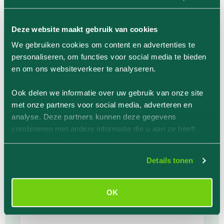
productervaringen van onze klanten. Wil jij de
eerste zijn? Als je het product gekocht hebt
wordt je na ca 7 dagen uitgenodigd om een
Deze website maakt gebruik van cookies
beoordeling te schrijven. Je kunt ook op een
We gebruiken cookies om content en advertenties te
ander moment, na aanschaf, inloggen in je
personaliseren, om functies voor social media te bieden
account, en op deze pagina een review schrijven
en om ons websiteverkeer te analyseren.
over het product.
Ook delen we informatie over uw gebruik van onze site
met onze partners voor social media, adverteren en
analyse. Deze partners kunnen deze gegevens
combineren met andere informatie die u aan ze heeft
verstrekt of die ze hebben verzameld op basis van uw
gebruik van hun services.
Details tonen
Klantenervaring
OK