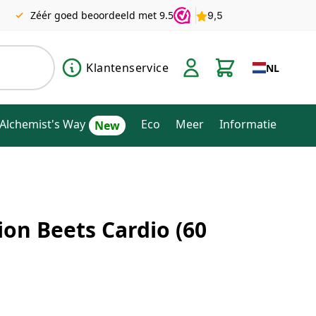
Zéér goed beoordeeld met 9.5
Klantenservice
NL
Alchemist's Way
Eco
Meer
Informatie
ion Beets Cardio (60