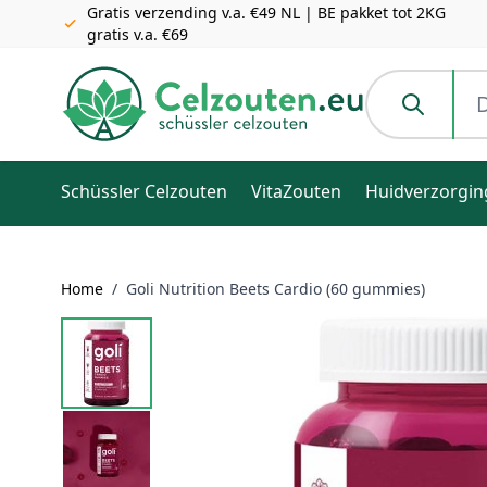
Gratis verzending v.a. €49 NL | BE pakket tot 2KG
gratis v.a. €69
Ga naar de inhoud
Doorzoek de h
Schüssler Celzouten
VitaZouten
Huidverzorgin
Home
/
Goli Nutrition Beets Cardio (60 gummies)