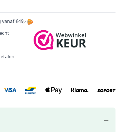
 vanaf €49,-
echt
betalen