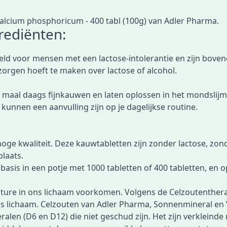
lcium phosphoricum - 400 tabl (100g) van Adler Pharma.
rediënten:
ld voor mensen met een lactose-intolerantie en zijn bovendi
zorgen hoeft te maken over lactose of alcohol.
 3 maal daags fijnkauwen en laten oplossen in het mondslijmv
 kunnen een aanvulling zijn op je dagelijkse routine.
ge kwaliteit. Deze kauwtabletten zijn zonder lactose, zon
plaats.
basis in een potje met
1000 tabletten
of
400 tabletten
, en 
ature in ons lichaam voorkomen. Volgens de Celzoutentherap
s lichaam. Celzouten van Adler Pharma, Sonnenmineral en
len (D6 en D12) die niet geschud zijn. Het zijn verkleinde 