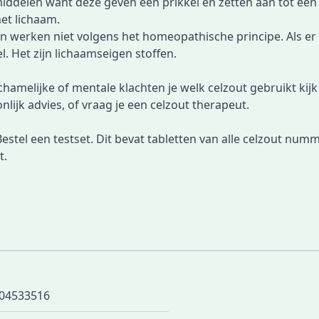
delen want deze geven een prikkel en zetten aan tot een ac
et lichaam.
n werken niet volgens het homeopathische principe. Als er ni
. Het zijn lichaamseigen stoffen.
chamelijke of mentale klachten je welk celzout gebruikt kijk j
ijk advies, of vraag je een celzout therapeut.
Bestel een testset
. Dit bevat tabletten van alle celzout num
t.
04533516