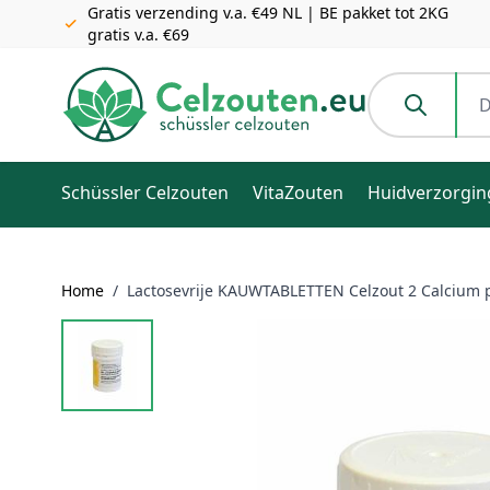
Gratis verzending v.a. €49 NL | BE pakket tot 2KG
gratis v.a. €69
Ga naar de inhoud
Doorzoek de h
Schüssler Celzouten
VitaZouten
Huidverzorgin
Home
/
Lactosevrije KAUWTABLETTEN Celzout 2 Calcium p