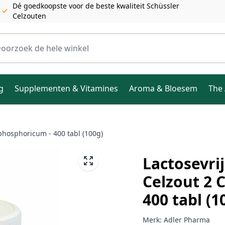
Dé goedkoopste voor de beste kwaliteit Schüssler
Celzouten
ele winkel
g
Supplementen & Vitamines
Aroma & Bloesem
The 
hosphoricum - 400 tabl (100g)
Lactosevr
Celzout 2 
400 tabl (1
Merk:
Adler Pharma