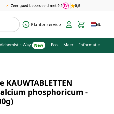
Zéér goed beoordeeld met 9.5
Klantenservice
NL
Alchemist's Way
Eco
Meer
Informatie
ije KAUWTABLETTEN
Calcium phosphoricum -
00g)