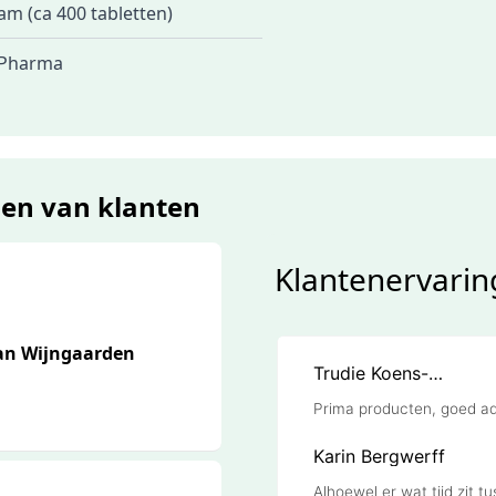
m (ca 400 tabletten)
 Pharma
gen van klanten
Klantenervarin
van Wijngaarden