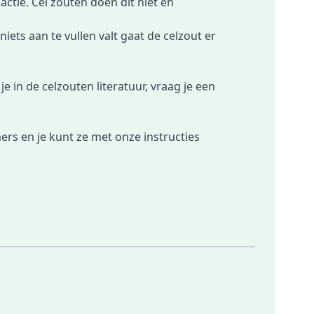
tie. Cel zouten doen dit niet en
ets aan te vullen valt gaat de celzout er
e in de celzouten literatuur, vraag je een
mers en je kunt ze met onze instructies