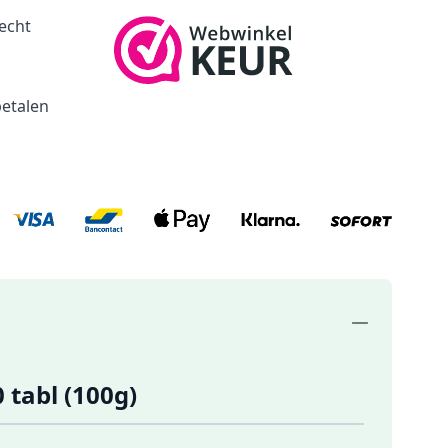
echt
betalen
tabl (100g)