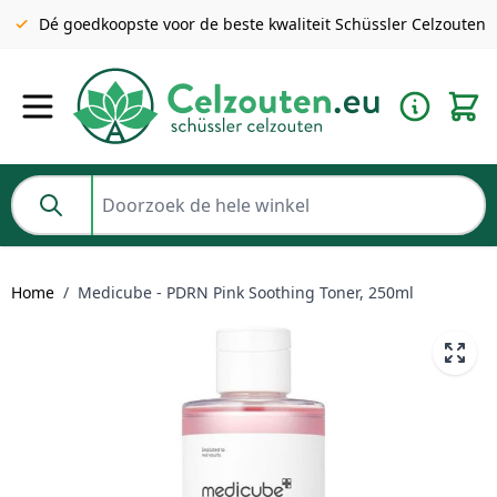
Gratis verzending v.a. €49 NL | BE pakket tot 2KG gratis v.a.
Dé goedkoopste voor de beste kwaliteit Schüssler Celzouten
€69
Ga naar de inhoud
Doorzoek de hele winkel
Home
/
Medicube - PDRN Pink Soothing Toner, 250ml