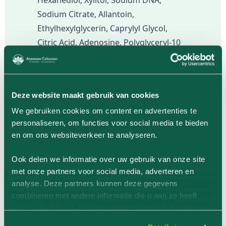
Sodium Citrate, Allantoin,
Ethylhexylglycerin, Caprylyl Glycol,
Citric Acid, Adenosine, Polyglyceryl-10
Laurate, Disodium EDTA, Polyglyceryl-4
Laurate, Caprylyl/Capryl Glucoside,
Cyanocobalamin, Gluconolactone,
Deze website maakt gebruik van cookies
Prunus Mume Fruit Extract, Pyrus
We gebruiken cookies om content en advertenties te
Malus (appel) Fruit Extract, Carica
personaliseren, om functies voor social media te bieden
Papaya Fruit Extract, Vitis Vinifera
en om ons websiteverkeer te analyseren.
(druif) Fruit Extract, Centella Asiatica
Leaf Extract, Centella Asiatica Extract,
Ook delen we informatie over uw gebruik van onze site
Sodium Hyaluronate, Zea Mays (maïs)
met onze partners voor social media, adverteren en
Leaf Extract, Copper Tripeptide-1,
analyse. Deze partners kunnen deze gegevens
combineren met andere informatie die u aan ze heeft
Acetyl Hexapeptide-8, Palmitoyl
verstrekt of die ze hebben verzameld op basis van uw
Pentapeptide-4, Palmitoyl Tetrapeptide-
gebruik van hun services.
7, Palmitoyl Tripeptide-1, Glycine,