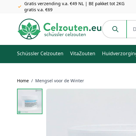
Gratis verzending v.a. €49 NL | BE pakket tot 2KG
gratis v.a. €69
Ga naar de inhoud
Doorzoek de h
Schüssler Celzouten
VitaZouten
Huidverzorgin
Home
/
Mengsel voor de Winter