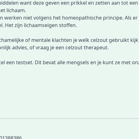
delen want deze geven een prikkel en zetten aan tot een ac
et lichaam.
n werken niet volgens het homeopathische principe. Als er ni
. Het zijn lichaamseigen stoffen.
chamelijke of mentale klachten je welk celzout gebruikt kijk j
ijk advies, of vraag je een celzout therapeut.
el een testset
. Dit bevat alle mengsels en je kunt ze met o
01388386