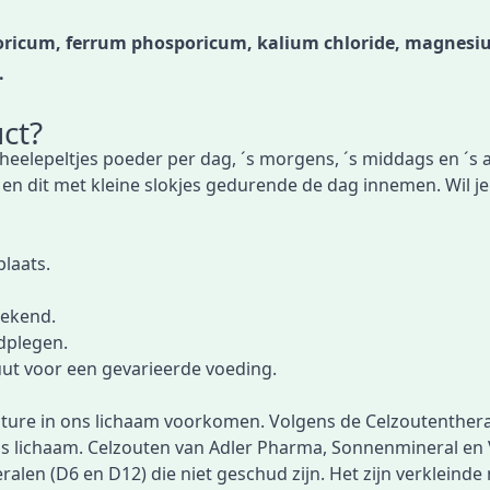
poricum, ferrum phosporicum, kalium chloride, magnesi
.
ct?
 theelepeltjes poeder per dag, ´s morgens, ´s middags en ´
 en dit met kleine slokjes gedurende de dag innemen. Wil j
plaats.
bekend.
adplegen.
ut voor een gevarieerde voeding.
ature in ons lichaam voorkomen. Volgens de Celzoutentherap
s lichaam. Celzouten van Adler Pharma, Sonnenmineral en
len (D6 en D12) die niet geschud zijn. Het zijn verkleinde 