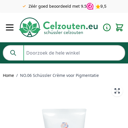
Gratis verzending v.a. €49 NL | BE pakket tot 2KG gratis v.a.
Zéér goed beoordeeld met 9.5
€69
Ga naar de inhoud
Doorzoek de hele winkel
Home
/
NO.06 Schüssler Crème voor Pigmentatie