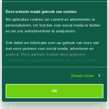
Waardering
Deze website maakt gebruik van cookies
Uitstekend
We gebruiken cookies om content en advertenties te
Productbeoordeling door
Monique Ros
personaliseren, om functies voor social media te bieden
26-09-2025
en om ons websiteverkeer te analyseren.
fijne zalf voor
eczeem
Verborgen i.v.m. NVWA-regelgeving
Ook delen we informatie over uw gebruik van onze site
met onze partners voor social media, adverteren en
analyse. Deze partners kunnen deze gegevens
Waardering
combineren met andere informatie die u aan ze heeft
verstrekt of die ze hebben verzameld op basis van uw
Uitstekend
gebruik van hun services.
Productbeoordeling door
Cherise Van
Details tonen
niekerk
04-09-2025
Not been using it long but it feels and
OK
smells nice.