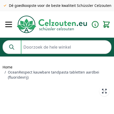
Gratis verzending v.a. €49 NL | BE pakket tot 2KG gratis v.a.
Dé goedkoopste voor de beste kwaliteit Schüssler Celzouten
€69
Ga naar de inhoud
Doorzoek de hele winkel
Home
/
OceanRespect kauwbare tandpasta tabletten aardbei
(fluoridevrij)