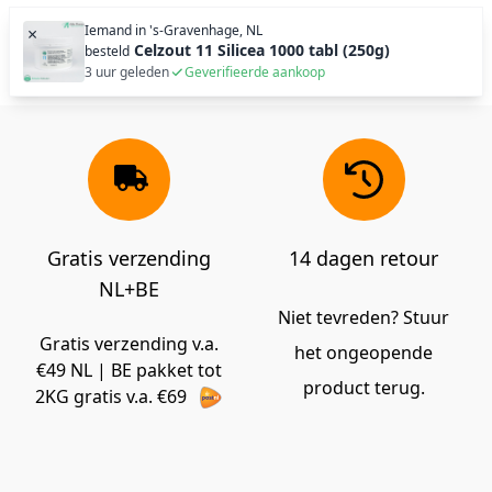
Iemand in
's-Gravenhage, NL
×
Celzout 11 Silicea 1000 tabl (250g)
besteld
3 uur geleden
Geverifieerde aankoop
Gratis verzending
14 dagen retour
NL+BE
Niet tevreden? Stuur
Gratis verzending v.a.
het ongeopende
€49 NL | BE pakket tot
product terug.
2KG gratis v.a. €69