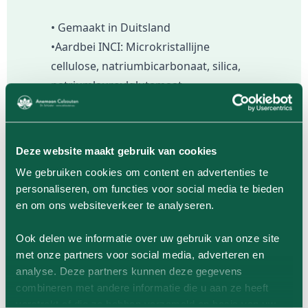
• Gemaakt in Duitsland
•Aardbei INCI: Microkristallijne
cellulose, natriumbicarbonaat, silica,
natriumlauroylglutamaat,
magnesiumstearaat, aroma*,
xanthaangom, stevioside, citroenzuur,
bèta vulgaris (biet) wortelextract,
Deze website maakt gebruik van cookies
maltodextrine. / *Natuurlijke
We gebruiken cookies om content en advertenties te
aardbeiensmaak
personaliseren, om functies voor social media te bieden
• Producttaal: Engels • Gewicht: 27 g
en om ons websiteverkeer te analyseren.
(0.95 oz) • Afmetingen: 5 x 5 x 2 cm (2 x
2 x 0.8 in)
Ook delen we informatie over uw gebruik van onze site
met onze partners voor social media, adverteren en
analyse. Deze partners kunnen deze gegevens
combineren met andere informatie die u aan ze heeft
Meer informatie
verstrekt of die ze hebben verzameld op basis van uw