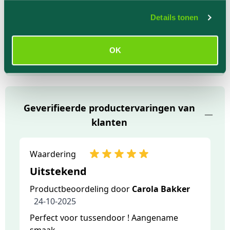
gebruik van hun services.
Details tonen
EAN
6153206488449
OK
Geverifieerde productervaringen van
klanten
Waardering
Uitstekend
Productbeoordeling door
Carola Bakker
24-10-2025
Perfect voor tussendoor ! Aangename
smaak