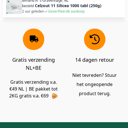
Iemand in
's-Gravenhage, NL
×
Celzout 11 Silicea 1000 tabl (250g)
besteld
2 uur geleden
Geverifieerde aankoop
Gratis verzending
14 dagen retour
NL+BE
Niet tevreden? Stuur
Gratis verzending v.a.
het ongeopende
€49 NL | BE pakket tot
product terug.
2KG gratis v.a. €69