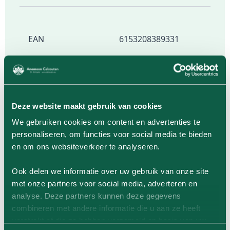
EAN
6153208389331
Geverifieerde productervaringen van
Deze website maakt gebruik van cookies
klanten
We gebruiken cookies om content en advertenties te
personaliseren, om functies voor social media te bieden
Er zijn nog geen geverifieerde
en om ons websiteverkeer te analyseren.
productervaringen van onze klanten. Wil jij de
eerste zijn? Als je het product gekocht hebt
Ook delen we informatie over uw gebruik van onze site
wordt je na ca 7 dagen uitgenodigd om een
met onze partners voor social media, adverteren en
beoordeling te schrijven. Je kunt ook op een
analyse. Deze partners kunnen deze gegevens
ander moment, na aanschaf, inloggen in je
combineren met andere informatie die u aan ze heeft
account, en op deze pagina een review schrijven
verstrekt of die ze hebben verzameld op basis van uw
over het product.