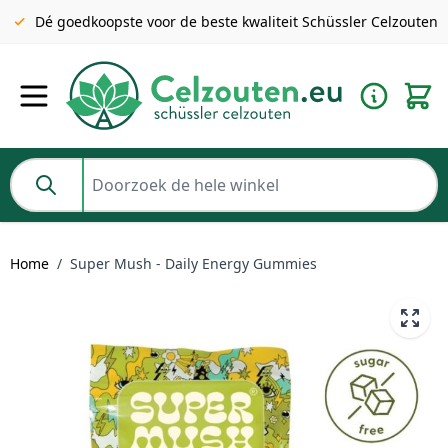
Gratis verzending v.a. €49 NL | BE pakket tot 2KG gratis v.a.
Dé goedkoopste voor de beste kwaliteit Schüssler Celzouten
€69
Ga naar de inhoud
Doorzoek de hele winkel
Home
/
Super Mush - Daily Energy Gummies