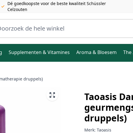
Dé goedkoopste voor de beste kwaliteit Schüssler
Celzouten
ele winkel
g
Supplementen & Vitamines
Aroma & Bloesem
The 
matherapie druppels)
Taoasis D
geurmengs
druppels)
Merk:
Taoasis