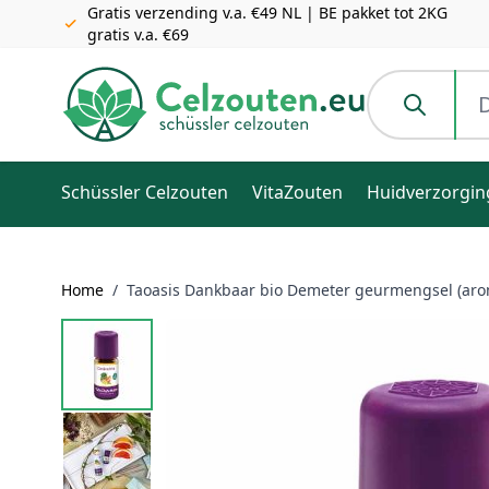
Gratis verzending v.a. €49 NL | BE pakket tot 2KG
gratis v.a. €69
Ga naar de inhoud
Doorzoek de h
Schüssler Celzouten
VitaZouten
Huidverzorgin
Home
/
Taoasis Dankbaar bio Demeter geurmengsel (aro