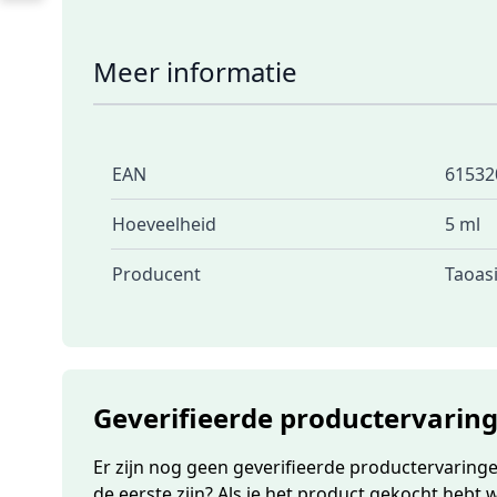
Meer informatie
EAN
61532
Hoeveelheid
5 ml
Producent
Taoas
Geverifieerde productervarin
Er zijn nog geen geverifieerde productervaringen
de eerste zijn? Als je het product gekocht hebt 