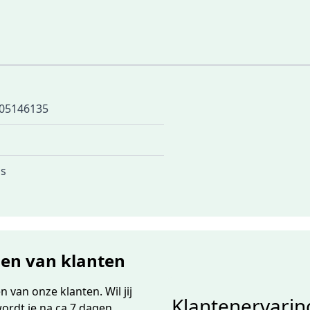
05146135
is
gen van klanten
 van onze klanten. Wil jij
Klantenervarin
wordt je na ca 7 dagen