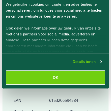
advies, of vraag je een celzout
We gebruiken cookies om content en advertenties te
therapeut.
personaliseren, om functies voor social media te bieden
Proberen en testen
en om ons websiteverkeer te analyseren.
Wil je vitazouten eerst eens uittesten?
Bestel een testset
. Dit bevat tabletten
Ook delen we informatie over uw gebruik van onze site
van alle celzout nummers en je kunt ze
met onze partners voor social media, adverteren en
met onze instructies proberen om te
analyse. Deze partners kunnen deze gegevens
kijen waar je behoefte ligt.
combineren met andere informatie die u aan ze heeft
verstrekt of die ze hebben verzameld op basis van uw
gebruik van hun services.
Details tonen
Meer informatie
OK
EAN
6153206594584