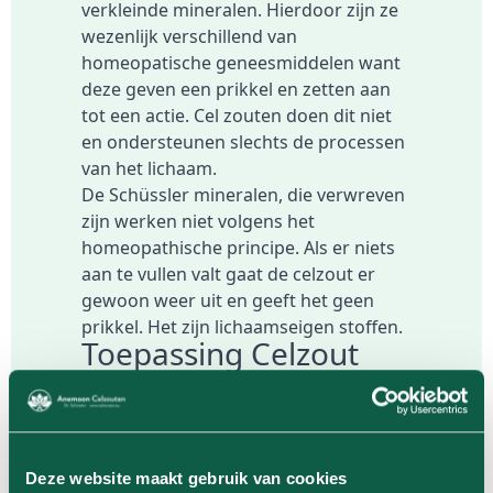
verkleinde mineralen. Hierdoor zijn ze
wezenlijk verschillend van
homeopatische geneesmiddelen want
deze geven een prikkel en zetten aan
tot een actie. Cel zouten doen dit niet
en ondersteunen slechts de processen
van het lichaam.
De Schüssler mineralen, die verwreven
zijn werken niet volgens het
homeopathische principe. Als er niets
aan te vullen valt gaat de celzout er
gewoon weer uit en geeft het geen
prikkel. Het zijn lichaamseigen stoffen.
Toepassing Celzout
Voor specifieke toepassing en bij welke
lichamelijke of mentale klachten je welk
celzout gebruikt kijk je in de celzouten
literatuur, vraag je een medewerker
Deze website maakt gebruik van cookies
van Celzouten.eu om persoonlijk