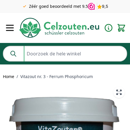
Gratis verzending v.a. €49 NL | BE pakket tot 2KG gratis v.a.
Zéér goed beoordeeld met 9.5
€69
Ga naar de inhoud
Doorzoek de hele winkel
Home
/
Vitazout nr. 3 - Ferrum Phosphoricum