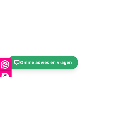
Online advies en vragen
9,5
Iemand in
Raalte, NL
×
Kinder Multi Vitaminespray
besteld
36 minuten geleden
Geverifieerde aankoop