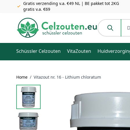
Gratis verzending v.a. €49 NL | BE pakket tot 2KG
gratis v.a. €69
Ga naar de inhoud
Doorzoek de h
Schüssler Celzouten
VitaZouten
Huidverzorgin
Home
/
Vitazout nr. 16 - Lithium chloratum