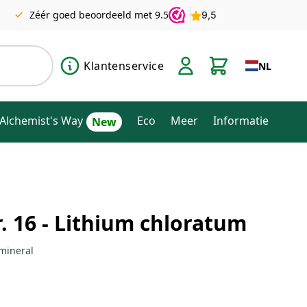
Zéér goed beoordeeld met 9.5
Klantenservice
NL
Alchemist's Way
Eco
Meer
Informatie
r. 16 - Lithium chloratum
mineral