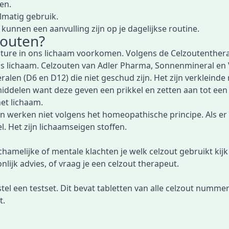
en.
lmatig gebruik.
 kunnen een aanvulling zijn op je dagelijkse routine.
zouten?
ature in ons lichaam voorkomen. Volgens de Celzoutentherap
s lichaam. Celzouten van Adler Pharma, Sonnenmineral en
len (D6 en D12) die niet geschud zijn. Het zijn verkleinde 
delen want deze geven een prikkel en zetten aan tot een ac
et lichaam.
n werken niet volgens het homeopathische principe. Als er ni
. Het zijn lichaamseigen stoffen.
chamelijke of mentale klachten je welk celzout gebruikt kijk j
ijk advies, of vraag je een celzout therapeut.
tel een testset
. Dit bevat tabletten van alle celzout nummer
t.