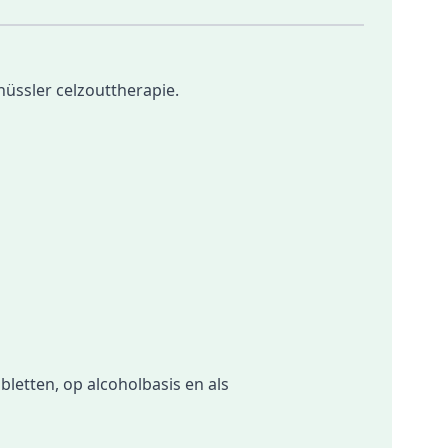
hüssler celzouttherapie.
bletten
, op
alcoholbasis
en als