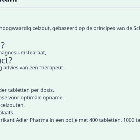
en hoogwaardig celzout, gebaseerd op de principes van de Sc
n?
 magnesiumstearaat,
ct?
lg advies van een therapeut.
er tabletten per dosis.
tose voor optimale opname.
 celzouten.
plaats.
brikant Adler Pharma in een potje met
400 tabletten
,
1000 ta