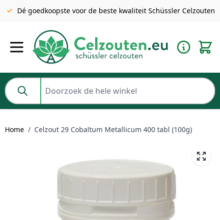
Gratis verzending v.a. €49 NL | BE pakket tot 2KG gratis v.a.
Dé goedkoopste voor de beste kwaliteit Schüssler Celzouten
€69
Ga naar de inhoud
Doorzoek de hele winkel
Home
/
Celzout 29 Cobaltum Metallicum 400 tabl (100g)