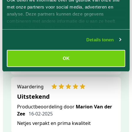
????prima geregeld
met onze partners voor social media, adverteren en
analyse. Deze partners kunnen deze gegevens
combineren met andere informatie die u aan ze heeft
Waardering
verstrekt of die ze hebben verzameld op basis van uw
gebruik van hun services.
Uitstekend
Details tonen
Productbeoordeling door
Beppie
Witteveen
04-10-2025
OK
Voldoet aan wat t belooft
Waardering
Uitstekend
Productbeoordeling door
Marion Van der
Zee
16-02-2025
Netjes verpakt en prima kwaliteit