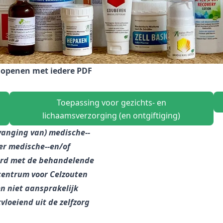
e openen met iedere PDF
Toepassing voor gezichts- en
lichaamsverzorging (en ontgiftiging)
anging van) medische-­‐
r medische-­‐en/of
erd met de behandelende
ecentrum voor Celzouten
n niet aansprakelijk
loeiend uit de zelfzorg