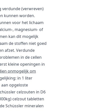
ig verdunde (verwreven)
men kunnen worden.
unnen voor het lichaam
calcium-, magnesium- of
men kan dit mogelijk
aam de stoffen niet goed
en afzet. Verdunde
roblemen in de cellen
rst kleine openingen in
dien onmogelijk om
elijking: in 1 liter
) aan opgeloste
chüssler celzouten in D6
000kg) celzout tabletten
 de Schüssler mineralen