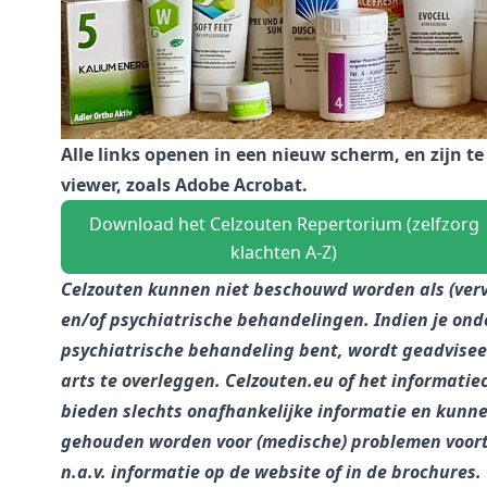
Alle links openen in een nieuw scherm, en zijn t
viewer, zoals Adobe Acrobat.
Download het Celzouten Repertorium (zelfzorg
klachten A-Z)
Celzouten kunnen niet beschouwd worden als (verv
en/of psychiatrische behandelingen. Indien je onde
psychiatrische behandeling bent, wordt geadvise
arts te overleggen. Celzouten.eu of het informati
bieden slechts onafhankelijke informatie en kunne
gehouden worden voor (medische) problemen voortv
n.a.v. informatie op de website of in de brochures.