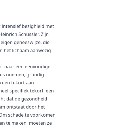
intensief bezighield met
einrich Schüssler. Zijn
 eigen geneeswijze, die
in het lichaam aanwezig
cht naar een eenvoudige
ktes noemen, grondig
p een tekort aan
eel specifiek tekort: een
icht dat de gezondheid
am ontstaat door het
: "Om schade te voorkomen
len te maken, moeten ze