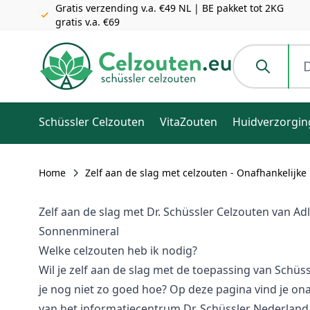
Gratis verzending v.a. €49 NL | BE pakket tot 2KG
gratis v.a. €69
Ga naar de inhoud
Doorzoek de h
Schüssler Celzouten
VitaZouten
Huidverzorgin
Home
Zelf aan de slag met celzouten - Onafhankelijke
Zelf aan de slag met Dr. Schüssler Celzouten van A
Sonnenmineral
Welke celzouten heb ik nodig?
Wil je zelf aan de slag met de toepassing van Schüs
je nog niet zo goed hoe? Op deze pagina vind je ona
van het informatiecentrum Dr. Schüssler Nederland