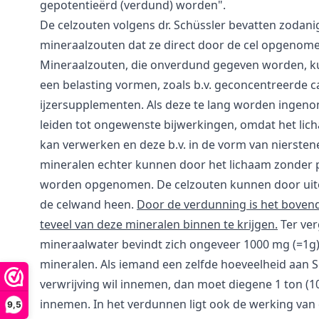
gepotentieërd (verdund) worden".
De celzouten volgens dr. Schüssler bevatten zodan
mineraalzouten dat ze direct door de cel opgeno
Mineraalzouten, die onverdund gegeven worden, k
een belasting vormen, zoals b.v. geconcentreerde 
ijzersupplementen. Als deze te lang worden ingeno
leiden tot ongewenste bijwerkingen, omdat het lich
kan verwerken en deze b.v. in de vorm van niersten
mineralen echter kunnen door het lichaam zonder p
worden opgenomen. De celzouten kunnen door uite
de celwand heen.
Door de verdunning is het boven
teveel van deze mineralen binnen te krijgen.
Ter verg
mineraalwater bevindt zich ongeveer 1000 mg (=1g
mineralen. Als iemand een zelfde hoeveelheid aan S
verwrijving wil innemen, dan moet diegene 1 ton (1
innemen. In het verdunnen ligt ook de werking van
9,5