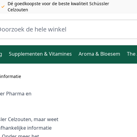
Dé goedkoopste voor de beste kwaliteit Schüssler
Celzouten
ele winkel
g
Supplementen & Vitamines
Aroma & Bloesem
The 
 informatie
dler Pharma en
sler Celzouten, maar weet
fhankelijke informatie
. Onder meer het